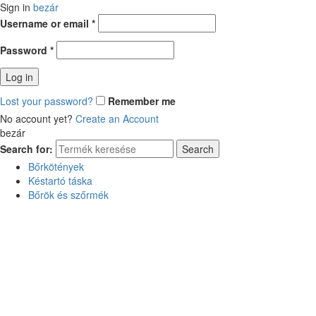
Sign in
bezár
Username or email
*
Password
*
Log in
Lost your password?
Remember me
No account yet?
Create an Account
bezár
Search for:
Search
Bőrkötények
Késtartó táska
Bőrök és szőrmék