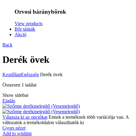
Orvosi báránybőrok
View products
Bőr táskák
Akció
Back
Derék övek
Kezdőlap
Egészség
Derék övek
Összesen 1 találat
Show sidebar
Eladás
Válassza ki az opciókat
Ennek a terméknek több variációja van. A
változatok a termékoldalon választhatók ki
Gyors nézet
Add to wishlist