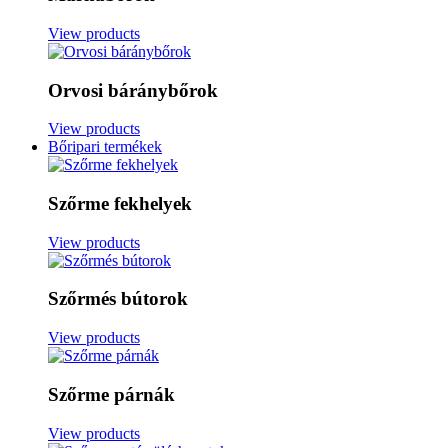
View products
Orvosi báránybőrok
View products
Bőripari termékek
Szőrme fekhelyek
View products
Szőrmés bútorok
View products
Szőrme párnák
View products