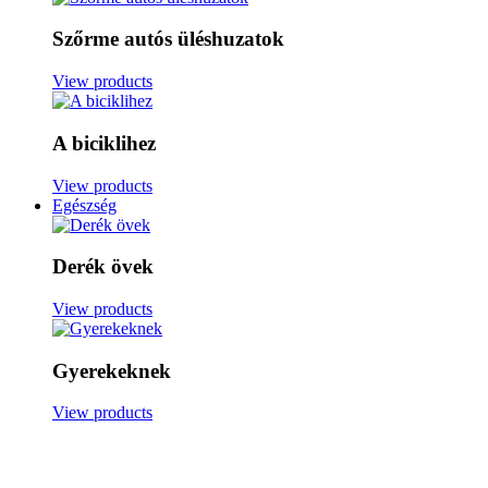
Szőrme autós üléshuzatok
View products
A biciklihez
View products
Egészség
Derék övek
View products
Gyerekeknek
View products