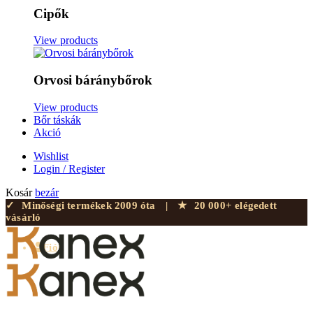
Cipők
View products
Orvosi báránybőrok
View products
Bőr táskák
Akció
Wishlist
Login / Register
Kosár
bezár
✓
Minőségi termékek 2009 óta
|
★
20 000+ elégedett
vásárló
Fiók