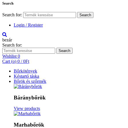
Search
Search for:
Search
Login / Register
bezár
Search for:
Search
Wishlist
0
Cart (
o
)
0
/
0
Ft
Bőrkötények
Késtartó táska
Bőrök és szőrmék
Báránybőrök
View products
Marhabőrök