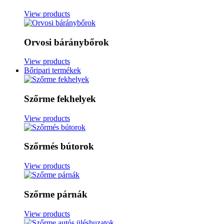
View products
Orvosi báránybőrok
View products
Bőripari termékek
Szőrme fekhelyek
View products
Szőrmés bútorok
View products
Szőrme párnák
View products