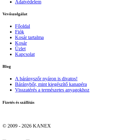
Adatvédelem
Vevőszolgálat
Főoldal
Fiók
Kosár tartalma
Kosár
Üzlet
Kapcsolat
Blog
A bárányszőr nyáron is divatos!
Báránybőr, mint kiegészítő kanapéra
Visszatérés a természetes anyagokhoz
Fizetés és szállítás
© 2009 - 2026 KANEX