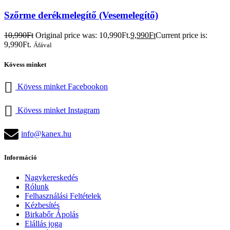
Szőrme derékmelegítő (Vesemelegítő)
10,990
Ft
Original price was: 10,990Ft.
9,990
Ft
Current price is:
9,990Ft.
Áfával
Kövess minket
Kövess minket Facebookon
Kövess minket Instagram
info@kanex.hu
Információ
Nagykereskedés
Rólunk
Felhasználási Feltételek
Kézbesítés
Birkabőr Ápolás
Elállás joga