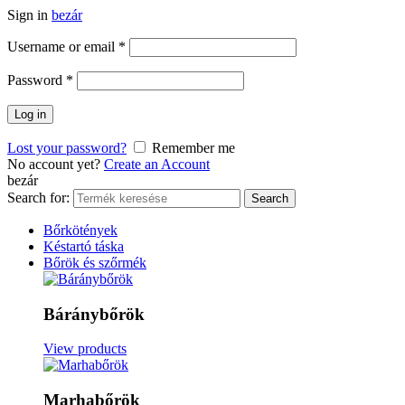
Sign in
bezár
Username or email
*
Password
*
Log in
Lost your password?
Remember me
No account yet?
Create an Account
bezár
Search for:
Search
Bőrkötények
Késtartó táska
Bőrök és szőrmék
Báránybőrök
View products
Marhabőrök