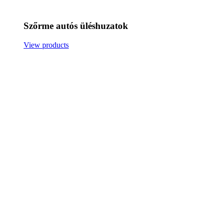
Szőrme autós üléshuzatok
View products