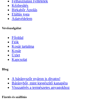
Felhasználási Feltételek
Kézbesítés
Birkabőr Ápolás
Elállás joga
Adatvédelem
Vevőszolgálat
Főoldal
Fiók
Kosár tartalma
Kosár
Üzlet
Kapcsolat
Blog
A bárányszőr nyáron is divatos!
Báránybőr, mint kiegészítő kanapéra
Visszatérés a természetes anyagokhoz
Fizetés és szállítás