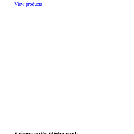
View products
Szőrme autós üléshuzatok