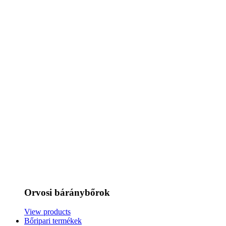
Orvosi báránybőrok
View products
Bőripari termékek