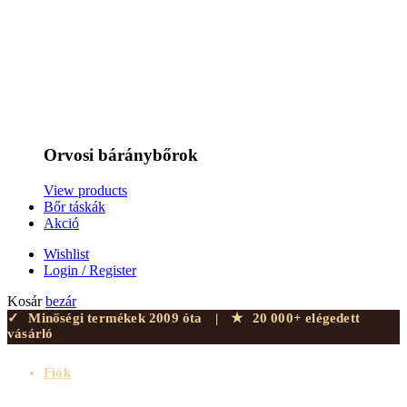
Orvosi báránybőrok
View products
Bőr táskák
Akció
Wishlist
Login / Register
Kosár
bezár
✓
Minőségi termékek 2009 óta
|
★
20 000+ elégedett
vásárló
Fiók