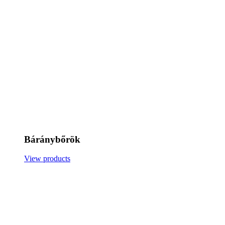
Báránybőrök
View products