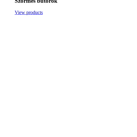
Szőrmés bútorok
View products