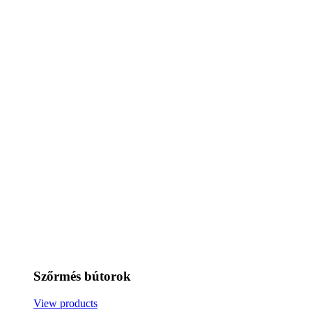
Szőrmés bútorok
View products