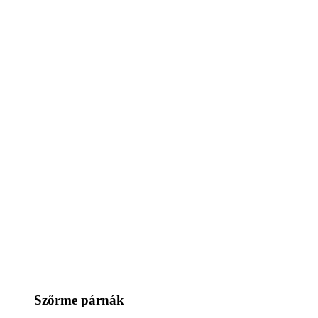
Szőrme párnák