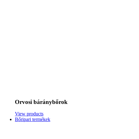
Orvosi báránybőrok
View products
Bőripari termékek