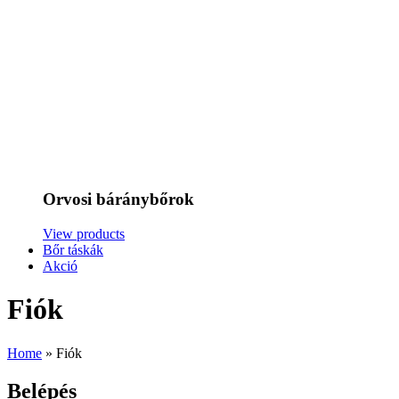
Orvosi báránybőrok
View products
Bőr táskák
Akció
Fiók
Home
»
Fiók
Belépés