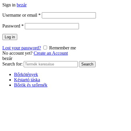
Sign in
bezár
Username or email
*
Password
*
Log in
Lost your password?
Remember me
No account yet?
Create an Account
bezár
Search for:
Search
Bőrkötények
Késtartó táska
Bőrök és szőrmék